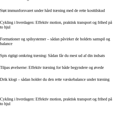
Støt immunforsvaret under hård træning med de rette kosttilskud
Cykling i hverdagen: Effektiv motion, praktisk transport og frihed på
to hjul
Formationer og spilsystemer – sådan påvirker de holdets samspil og
balance
Spis rigtigt omkring træning: Sådan får du mest ud af din indsats
Tilpas øvelserne: Effektiv træning for både begyndere og øvede
Drik klogt – sådan holder du den rette væskebalance under træning
Cykling i hverdagen: Effektiv motion, praktisk transport og frihed på
to hjul