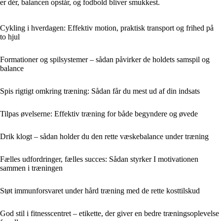
er dér, balancen opstår, og fodbold bliver smukkest.
Cykling i hverdagen: Effektiv motion, praktisk transport og frihed på
to hjul
Formationer og spilsystemer – sådan påvirker de holdets samspil og
balance
Spis rigtigt omkring træning: Sådan får du mest ud af din indsats
Tilpas øvelserne: Effektiv træning for både begyndere og øvede
Drik klogt – sådan holder du den rette væskebalance under træning
Fælles udfordringer, fælles succes: Sådan styrker I motivationen
sammen i træningen
Støt immunforsvaret under hård træning med de rette kosttilskud
God stil i fitnesscentret – etikette, der giver en bedre træningsoplevelse