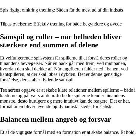
Spis rigtigt omkring træning: Sådan får du mest ud af din indsats
Tilpas øvelserne: Effektiv træning for både begyndere og øvede
Samspil og roller – når helheden bliver
stærkere end summen af delene
Et velfungerende spilsystem får spillerne til at forstå deres roller og
hinandens bevægelser. Når en back går med frem, ved midtbanen,
hvordan den skal dække af. Når angriberen falder ned i banen, ved
kantspilleren, at der skal løbes i dybden. Det er denne gensidige
forståelse, der skaber flydende samspil.
Trænerens opgave er at skabe klare relationer mellem spillerne – både i
kæderne og på tværs af dem. Jo bedre spillerne kender hinandens
mønstre, desto hurtigere og mere intuitivt kan de reagere. Det er her,
formationen bliver levende og dynamisk i stedet for statisk.
Balancen mellem angreb og forsvar
Et af de vigtigste formål med en formation er at skabe balance. Et hold,