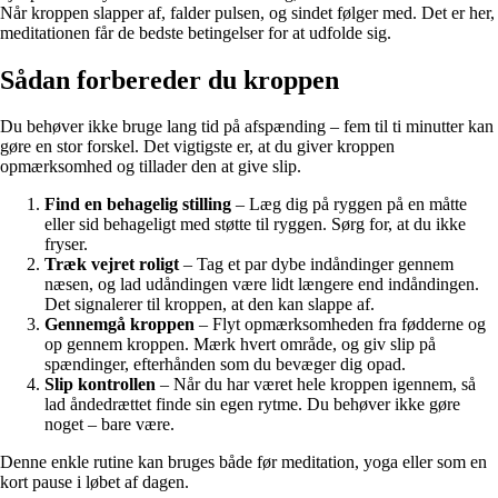
Når kroppen slapper af, falder pulsen, og sindet følger med. Det er her,
meditationen får de bedste betingelser for at udfolde sig.
Sådan forbereder du kroppen
Du behøver ikke bruge lang tid på afspænding – fem til ti minutter kan
gøre en stor forskel. Det vigtigste er, at du giver kroppen
opmærksomhed og tillader den at give slip.
Find en behagelig stilling
– Læg dig på ryggen på en måtte
eller sid behageligt med støtte til ryggen. Sørg for, at du ikke
fryser.
Træk vejret roligt
– Tag et par dybe indåndinger gennem
næsen, og lad udåndingen være lidt længere end indåndingen.
Det signalerer til kroppen, at den kan slappe af.
Gennemgå kroppen
– Flyt opmærksomheden fra fødderne og
op gennem kroppen. Mærk hvert område, og giv slip på
spændinger, efterhånden som du bevæger dig opad.
Slip kontrollen
– Når du har været hele kroppen igennem, så
lad åndedrættet finde sin egen rytme. Du behøver ikke gøre
noget – bare være.
Denne enkle rutine kan bruges både før meditation, yoga eller som en
kort pause i løbet af dagen.