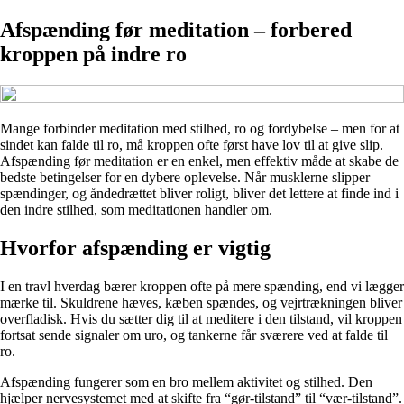
Afspænding før meditation – forbered
kroppen på indre ro
Mange forbinder meditation med stilhed, ro og fordybelse – men for at
sindet kan falde til ro, må kroppen ofte først have lov til at give slip.
Afspænding før meditation er en enkel, men effektiv måde at skabe de
bedste betingelser for en dybere oplevelse. Når musklerne slipper
spændinger, og åndedrættet bliver roligt, bliver det lettere at finde ind i
den indre stilhed, som meditationen handler om.
Hvorfor afspænding er vigtig
I en travl hverdag bærer kroppen ofte på mere spænding, end vi lægger
mærke til. Skuldrene hæves, kæben spændes, og vejrtrækningen bliver
overfladisk. Hvis du sætter dig til at meditere i den tilstand, vil kroppen
fortsat sende signaler om uro, og tankerne får sværere ved at falde til
ro.
Afspænding fungerer som en bro mellem aktivitet og stilhed. Den
hjælper nervesystemet med at skifte fra “gør-tilstand” til “vær-tilstand”.