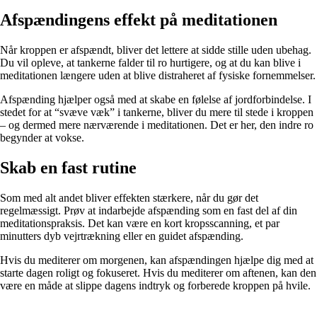
Afspændingens effekt på meditationen
Når kroppen er afspændt, bliver det lettere at sidde stille uden ubehag.
Du vil opleve, at tankerne falder til ro hurtigere, og at du kan blive i
meditationen længere uden at blive distraheret af fysiske fornemmelser.
Afspænding hjælper også med at skabe en følelse af jordforbindelse. I
stedet for at “svæve væk” i tankerne, bliver du mere til stede i kroppen
– og dermed mere nærværende i meditationen. Det er her, den indre ro
begynder at vokse.
Skab en fast rutine
Som med alt andet bliver effekten stærkere, når du gør det
regelmæssigt. Prøv at indarbejde afspænding som en fast del af din
meditationspraksis. Det kan være en kort kropsscanning, et par
minutters dyb vejrtrækning eller en guidet afspænding.
Hvis du mediterer om morgenen, kan afspændingen hjælpe dig med at
starte dagen roligt og fokuseret. Hvis du mediterer om aftenen, kan den
være en måde at slippe dagens indtryk og forberede kroppen på hvile.