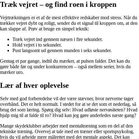
Træk vejret – og find roen i kroppen
Vejrtrækningen er et af de mest effektive redskaber mod stress. Når du
trækker vejret dybt og roligt, sender du et signal til kroppen om, at den
kan slappe af. Prøv at bruge en simpel teknik:
Træk vejret ind gennem næsen i fire sekunder.
Hold vejret i to sekunder.
Pust langsomt ud gennem munden i seks sekunder.
Gentag et par gange, indtil du mærker, at pulsen falder. Det kan du
gøre både før og under konkurrencen – også mellem serier, hvis du
mærker uro.
Lær af hver oplevelse
Selv med god forberedelse vil der være stævner, hvor nerverne tager
overhånd. Det er helt normalt. I stedet for at se det som et nederlag, så
brug det som læring. Spørg dig selv: Hvad udløste nervøsiteten? Hvad
hjalp mig til at falde til ro? Hvad kan jeg gøre anderledes næste gang?
Mange skydeklubber arbejder med mentaltræning som en del af den
tekniske træning. Overvej at tale med en træner eller sportspsykolog,
hvis du vil arbejde mere målrettet med det mentale aspekt. Det kan