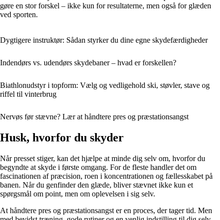
gøre en stor forskel – ikke kun for resultaterne, men også for glæden
ved sporten.
Dygtigere instruktør: Sådan styrker du dine egne skydefærdigheder
Indendørs vs. udendørs skydebaner – hvad er forskellen?
Biathlonudstyr i topform: Vælg og vedligehold ski, støvler, stave og
riffel til vinterbrug
Nervøs før stævne? Lær at håndtere pres og præstationsangst
Husk, hvorfor du skyder
Når presset stiger, kan det hjælpe at minde dig selv om, hvorfor du
begyndte at skyde i første omgang. For de fleste handler det om
fascinationen af præcision, roen i koncentrationen og fællesskabet på
banen. Når du genfinder den glæde, bliver stævnet ikke kun et
spørgsmål om point, men om oplevelsen i sig selv.
At håndtere pres og præstationsangst er en proces, der tager tid. Men
med bevidst træning, gode rutiner og en venlig indstilling til dig selv