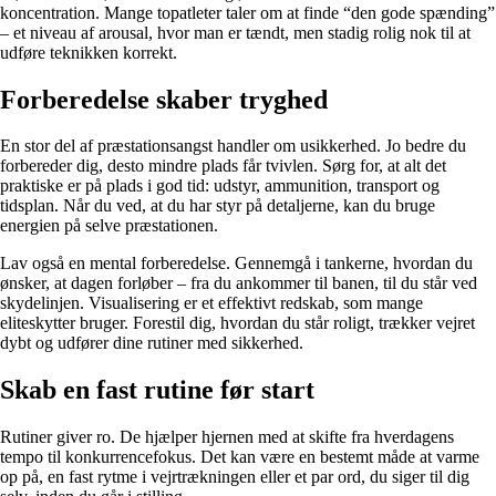
koncentration. Mange topatleter taler om at finde “den gode spænding”
– et niveau af arousal, hvor man er tændt, men stadig rolig nok til at
udføre teknikken korrekt.
Forberedelse skaber tryghed
En stor del af præstationsangst handler om usikkerhed. Jo bedre du
forbereder dig, desto mindre plads får tvivlen. Sørg for, at alt det
praktiske er på plads i god tid: udstyr, ammunition, transport og
tidsplan. Når du ved, at du har styr på detaljerne, kan du bruge
energien på selve præstationen.
Lav også en mental forberedelse. Gennemgå i tankerne, hvordan du
ønsker, at dagen forløber – fra du ankommer til banen, til du står ved
skydelinjen. Visualisering er et effektivt redskab, som mange
eliteskytter bruger. Forestil dig, hvordan du står roligt, trækker vejret
dybt og udfører dine rutiner med sikkerhed.
Skab en fast rutine før start
Rutiner giver ro. De hjælper hjernen med at skifte fra hverdagens
tempo til konkurrencefokus. Det kan være en bestemt måde at varme
op på, en fast rytme i vejrtrækningen eller et par ord, du siger til dig