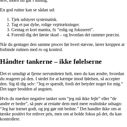
selv, inden du går i stilling.
En god rutine kan se sådan ud:
Tjek udstyret systematisk.
Tag et par dybe, rolige vejrtrækninger.
Gentag et kort mantra, fx “rolig og fokuseret”.
Forestil dig det første skud – og hvordan det rammer præcist.
Når du gentager den samme proces før hvert stævne, lærer kroppen at
forbinde rutinen med ro og kontrol.
Håndter tankerne – ikke følelserne
Det er umuligt at fjerne nervøsiteten helt, men du kan ændre, hvordan
du reagerer på den. I stedet for at kæmpe imod følelsen, så accepter
den. Sig til dig selv: “Jeg er spændt, fordi det betyder noget for mig.”
Det tager brodden af angsten.
Hvis du mærker negative tanker som “jeg må ikke fejle” eller “de
andre er bedre”, så prøv at erstatte dem med mere realistiske udsagn:
“Jeg har trænet godt, og jeg gør mit bedste.” Det handler ikke om at
tænke positivt for enhver pris, men om at holde fokus på det, du kan
kontrollere.