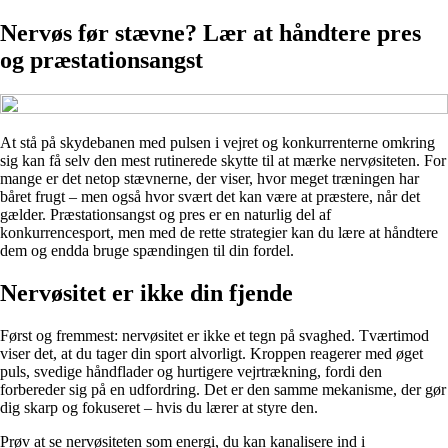
Nervøs før stævne? Lær at håndtere pres
og præstationsangst
At stå på skydebanen med pulsen i vejret og konkurrenterne omkring
sig kan få selv den mest rutinerede skytte til at mærke nervøsiteten. For
mange er det netop stævnerne, der viser, hvor meget træningen har
båret frugt – men også hvor svært det kan være at præstere, når det
gælder. Præstationsangst og pres er en naturlig del af
konkurrencesport, men med de rette strategier kan du lære at håndtere
dem og endda bruge spændingen til din fordel.
Nervøsitet er ikke din fjende
Først og fremmest: nervøsitet er ikke et tegn på svaghed. Tværtimod
viser det, at du tager din sport alvorligt. Kroppen reagerer med øget
puls, svedige håndflader og hurtigere vejrtrækning, fordi den
forbereder sig på en udfordring. Det er den samme mekanisme, der gør
dig skarp og fokuseret – hvis du lærer at styre den.
Prøv at se nervøsiteten som energi, du kan kanalisere ind i